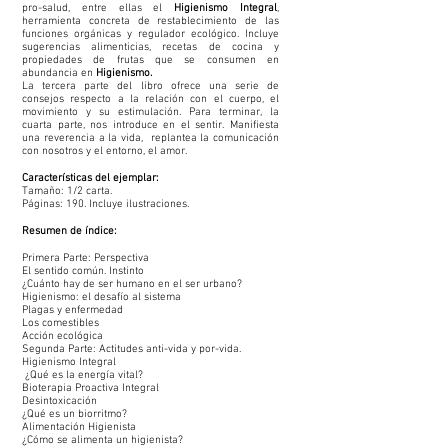
pro-salud, entre ellas el
Higienismo Integral
,
herramienta concreta de restablecimiento de las
funciones orgánicas y regulador ecológico. Incluye
sugerencias alimenticias, recetas de cocina y
propiedades de frutas que se consumen en
abundancia en
Higienismo.
La tercera parte del libro ofrece una serie de
consejos respecto a la relación con el cuerpo, el
movimiento y su estimulación. Para terminar, la
cuarta parte, nos introduce en el sentir. Manifiesta
una reverencia a la vida, replantea la comunicación
con nosotros y el entorno, el amor.
Características del ejemplar:
Tamaño: 1/2 carta.
Páginas: 190. Incluye ilustraciones.
Resumen de índice:
Primera Parte: Perspectiva
El sentido común. Instinto
¿Cuánto hay de ser humano en el ser urbano?
Higienismo: el desafío al sistema
Plagas y enfermedad
Los comestibles
Acción ecológica
Segunda Parte: Actitudes anti-vida y por-vida.
Higienismo Integral
¿Qué es la energía vital?
Bioterapia Proactiva Integral
Desintoxicación
¿Qué es un biorritmo?
Alimentación Higienista
¿Cómo se alimenta un higienista?