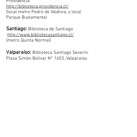
Providencia
http://biblioteca.providencia.cl/
(local metro Pedro de Valdivia, y local
Parque Bustamente)
Santiago:
Biblioteca de Santiago
http://www.bibliotecasantiago.cl/
(metro Quinta Normal)
Valparaíso:
Biblioteca Santiago Severín.
Plaza Simón Bolívar N° 1653, Valparaíso.
Libro en Bibliotecas del
mundo:
México
-Biblioteca de México Conaculta,
Ubicada en Plaza de Ciudadela No. 4, Col.
Centro del Cuauhtémoc, México DF.
Francia
-Centro Nature et Vie