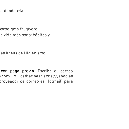
 contundencia
n
paradigma frugívoro
a vida más sana: hábitos y
tes líneas de Higienismo
s con pago previo.
Escriba al correo
a.com
o
catherinearianna@yahoo.es
u proveedor de correo es Hotmail) para