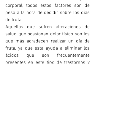
corporal, todos estos factores son de 
peso a la hora de decidir sobre los días 
de fruta.
Aquellos que sufren alteraciones de 
salud que ocasionan dolor físico son los 
que más agradecen realizar un día de 
fruta, ya que esta ayuda a eliminar los 
ácidos que son frecuentemente 
presentes en este tipo de trastornos y 
son desinflamatorias, por lo que regulan 
un gran número de enfermedades. 
Por eso les dejo este artículo este 2 de 
junio de 2025, para recordar lo bien que 
se siente consumir estas frutas. 
Que sea un buen invierno para uds. Se 
despide la "voz de la consciencia",