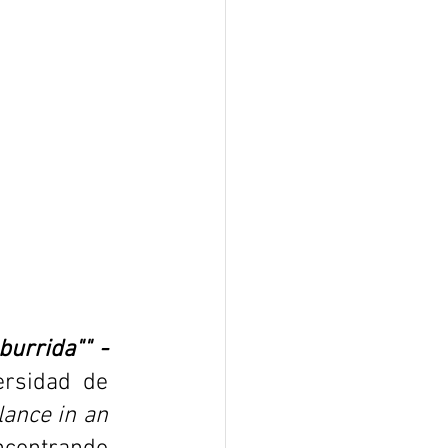
"La vida es increíblemente más dura ahora porque es "aburrida"" - 
rsidad de 
ance in an 