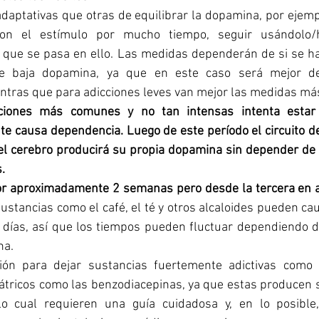
aptativas que otras de equilibrar la dopamina, por ejempl
n el estímulo por mucho tiempo, seguir usándolo/ha
que se pasa en ello. Las medidas dependerán de si se ha
e baja dopamina, ya que en este caso será mejor dej
tras que para adicciones leves van mejor las medidas más
ciones más comunes y no tan intensas intenta estar 
te causa dependencia. Luego de este período el circuito d
 el cerebro producirá su propia dopamina sin depender de 
. 
por aproximadamente 2 semanas pero desde la tercera en ad
ustancias como el café, el té y otros alcaloides pueden ca
 días, así que los tiempos pueden fluctuar dependiendo d
na. 
ón para dejar sustancias fuertemente adictivas como 
tricos como las benzodiacepinas, ya que estas producen 
lo cual requieren una guía cuidadosa y, en lo posible,