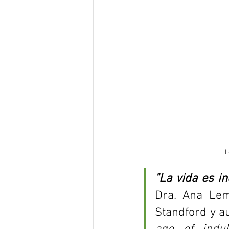
L
Dra. Ana Lemb
Standford y au