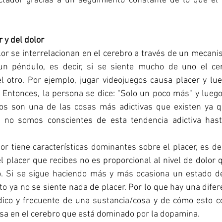
tador gracias a un seguimiento constante de lo que el 
r y del dolor
or se interrelacionan en el cerebro a través de un mecanis
n péndulo, es decir, si se siente mucho de uno el ce
 otro. Por ejemplo, jugar videojuegos causa placer y lueg
 Entonces, la persona se dice: "Solo un poco más" y lueg
os son una de las cosas más adictivas que existen ya qu
s no somos conscientes de esta tendencia adictiva has
r tiene características dominantes sobre el placer, es dec
el placer que recibes no es proporcional al nivel de dolor q
o. Si se sigue haciendo más y más ocasiona un estado d
o ya no se siente nada de placer. Por lo que hay una difer
ico y frecuente de una sustancia/cosa y de cómo esto co
a en el cerebro que está dominado por la dopamina. 