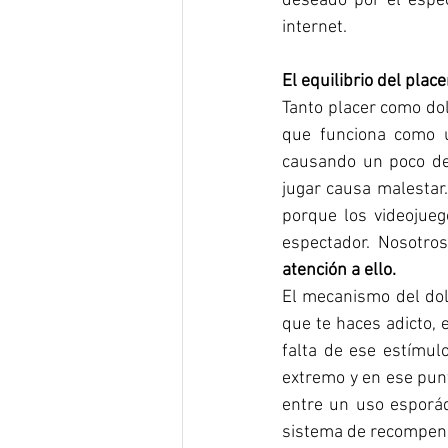
deseado por el espec
internet.
El equilibrio del place
Tanto placer como dol
que funciona como u
causando un poco del
jugar causa malestar.
porque los videojueg
espectador. Nosotro
atención a ello. 
El mecanismo del dolo
que te haces adicto, 
falta de ese estímul
extremo y en ese punt
entre un uso esporád
sistema de recompens