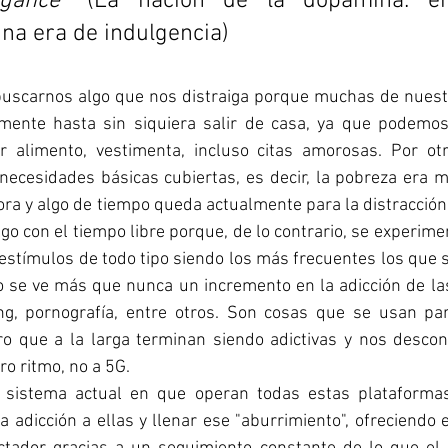
gance"
 (La nación de la dopamina: enc
una era de indulgencia)
uscarnos algo que nos distraiga porque muchas de nuest
lmente hasta sin siquiera salir de casa, ya que podemos
r alimento, vestimenta, incluso citas amorosas. Por ot
necesidades básicas cubiertas, es decir, la pobreza era 
ora y algo de tiempo queda actualmente para la distracción. 
go con el tiempo libre porque, de lo contrario, se experime
 estímulos de todo tipo siendo los más frecuentes los que s
lo se ve más que nunca un incremento en la adicción de las
ng, pornografía, entre otros. Son cosas que se usan para
ro que a la larga terminan siendo adictivas y nos descone
ro ritmo, no a 5G. 
sistema actual en que operan todas estas plataformas
a adicción a ellas y llenar ese "aburrimiento", ofreciendo 