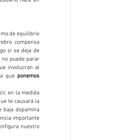
usuario hace en 
mo de equilibrio 
rebro compensa 
o si se deja de 
o no puede parar 
e involucran al 
ta que 
ponemos 
ir, en la medida 
ue te causará la 
e baja dopamina 
encia importante 
nfigura nuestro 